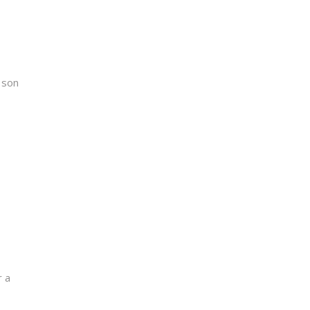
y son
r a