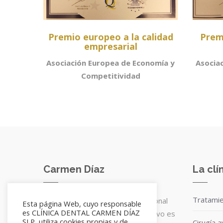
Premio europeo a la calidad
Prem
empresarial
Asociación Europea de Economía y
Asocia
Competitividad
Carmen Díaz
La clí
Tratami
Contamos con un equipo profesional
Esta página Web, cuyo responsable
es CLÍNICA DENTAL CARMEN DÍAZ
de dentistas cuyo principal objetivo es
SLP, utiliza cookies propias y de
Cirugía 