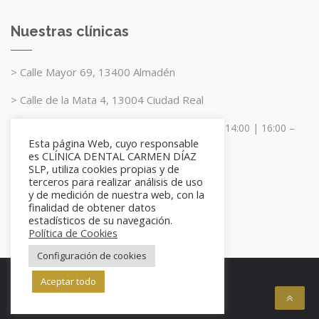
Nuestras clínicas
> Calle Mayor 69, 13400 Almadén
> Calle de la Mata 4, 13004 Ciudad Real
Nuestro horario es de lunes a viernes: 10:00 – 14:00 | 16:00 –
Esta página Web, cuyo responsable
20:00
es CLÍNICA DENTAL CARMEN DÍAZ
SLP, utiliza cookies propias y de
terceros para realizar análisis de uso
y de medición de nuestra web, con la
finalidad de obtener datos
estadísticos de su navegación.
Política de Cookies
Configuración de cookies
Aceptar todo
info@clinicadentalcarmendiaz.com
Web realizada por:
No Solo Una Idea